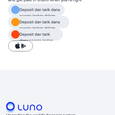
and get paid in USDC when you're right
Ambil posisi pergerakan pasar selanjutnya.
Tebak Harga
Tetap up-to-date dengan prediksi pasar dan data sentimen 
OTC
API
Deposit dan tarik dana
Karir
berbasis AI.
Transaksi bernilai besar melalui OTC Desk.
Kembangkan bisnis Anda dengan infrastruktur trading 
Learn & Help
Jadilah bagian dari masa depan dunia finansial.
secara instan dalam
kami.
Rupiah
Deposit dan tarik dana
API
Keamanan
Kembangkan bisnis Anda dengan infrastruktur trading 
secara instan dalam
Keamanan tingkat bank untuk menjaga aset Anda.
Berita
kami.
Rupiah
Deposit dan tarik
Tren, peluncuran baru, dan informasi penting lainnya.
Masuk
Daftar
dana secara instan
Legal
Ketentuan yang jelas, kepatuhan yang transparan.
Pusat Bantuan
dalam Rupiah
Layanan 24/7 dengan respon instan.
Tentang Kami
Misi kami: Membangun masa depan keuangan.