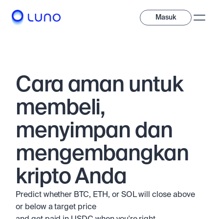
Masuk
Jelajahi
Cara aman untuk
Investasi
Investasi
Beragam aset digital untuk diversifikasi portofolio Anda.
membeli,
Aset
Kripto dan token saham dalam satu aplikasi.
Profesional
menyimpan dan
Mengapa Luno?
Fitur canggih yang dibuat untuk trader profesional
Bundling
mengembangkan
Diversifikasi instan dalam satu sentuhan.
Exchange
Likuiditas unggulan dengan eksekusi instan.
Pay
Belajar & Dukungan
kripto Anda
Pay
Kirim dan bayar instan dengan kripto.
Kirim dan bayar instan dengan kripto.
OTC
Staking
Transaksi bernilai besar melalui OTC Desk.
Predict whether BTC, ETH, or SOL will close above 
Kontribusi pada keamanan jaringan dan dapatkan imbalan 
Institusi
Saham
or below a target price
kripto.
Solusi likuiditas dan kustodi dengan standar industri 
Company
Akses instan ke perusahaan global dan saham fraksional.
Prediction Market
tertinggi.