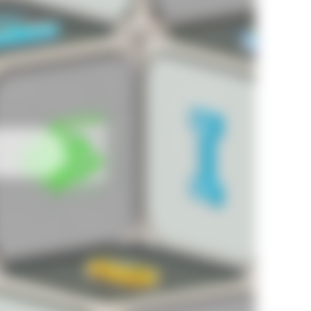
MCDx
GOOGLx
NVDAx
SPYx