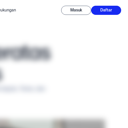
 Dukungan
Masuk
Daftar
eratas
s
pple, Tesla, dan 