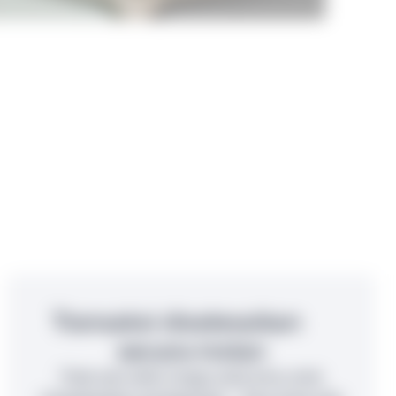
Transaksi diselesaikan
secara instan
Tidak ada waktu tunggu yang lama untuk