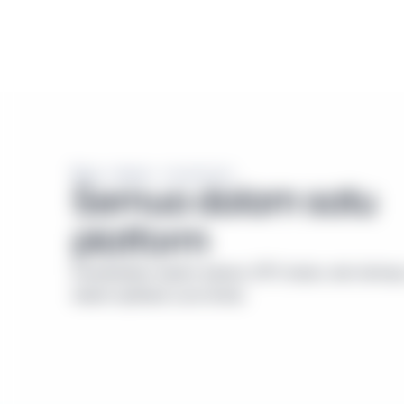
Masa depan investasi
Semua dalam satu 
platform
Investasikan dalam saham, ETF, kripto, dan lainnya
dalam aplikasi Luno Anda.