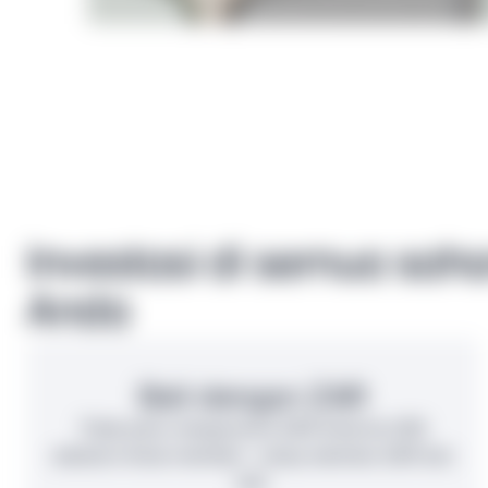
Investasi di semua saha
Anda
Beli dengan ZAR
Tidak perlu mengonversi ZAR Anda ke USD
sebelum Anda membeli - cukup setorkan ZAR dan
beli.