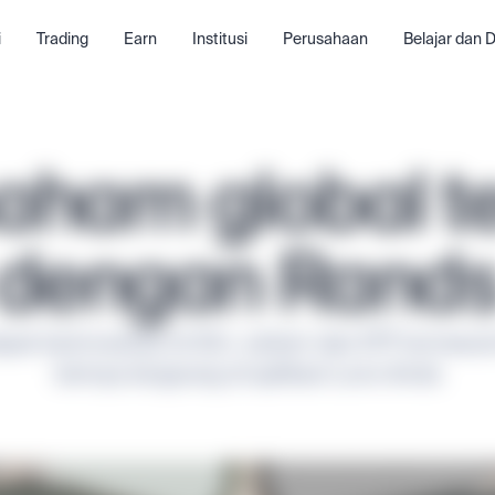
i
Trading
Earn
Institusi
Perusahaan
Belajar dan
saham global t
dengan Rand
pat berinvestasi di 60+ saham dan ETF termasuk A
lainnya langsung di aplikasi Luno Anda