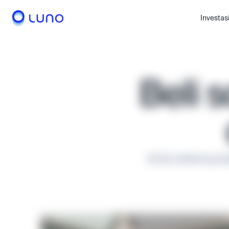
Scrolling Disabled
Investas
Beli 
Anda sekarang da