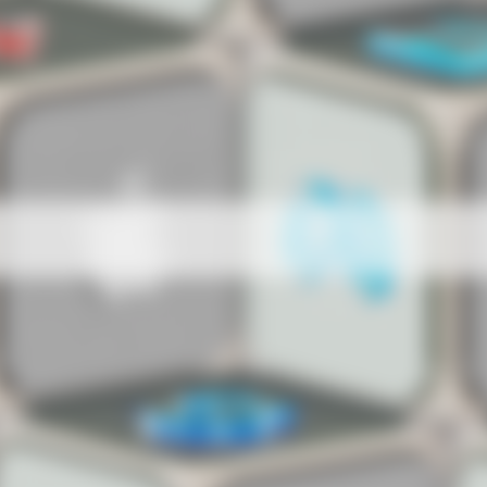
x
AMZNx
TSLAx
METAx