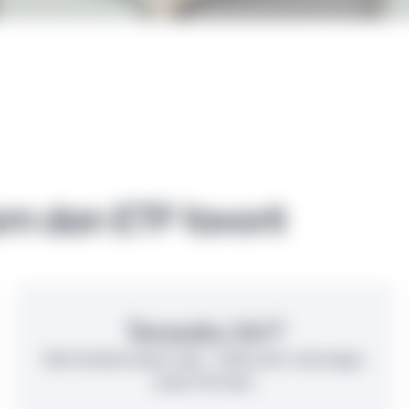
m dan ETF favorit
Tersedia 24/7
Berinvestasi kapan saja – tidak perlu menunggu
pasar AS buka.