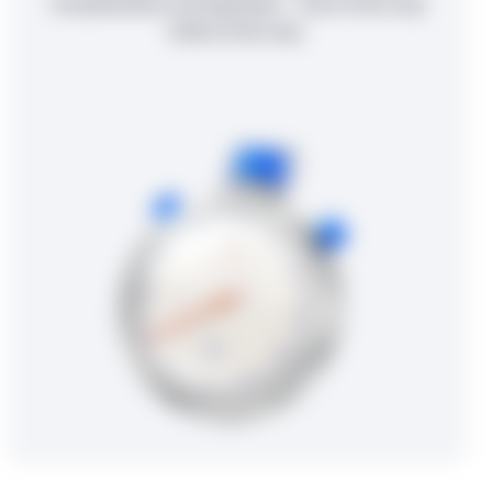
menyelesaikan perdagangan – dana Anda siap
ketika Anda siap.