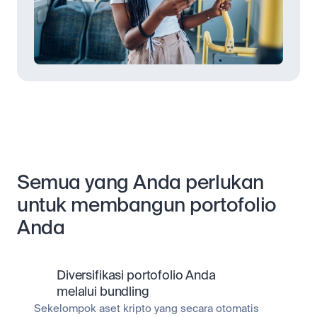
Semua yang Anda perlukan
untuk membangun portofolio
Anda
Diversifikasi portofolio Anda 
melalui bundling
Sekelompok aset kripto yang secara otomatis 