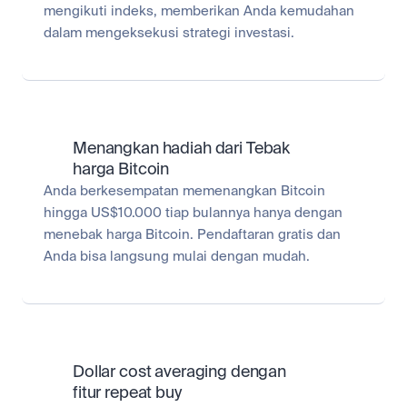
mengikuti indeks, memberikan Anda kemudahan 
dalam mengeksekusi strategi investasi.
Menangkan hadiah dari Tebak 
harga Bitcoin
Anda berkesempatan memenangkan Bitcoin 
hingga US$10.000 tiap bulannya hanya dengan 
menebak harga Bitcoin. Pendaftaran gratis dan 
Anda bisa langsung mulai dengan mudah.
Dollar cost averaging dengan 
fitur repeat buy