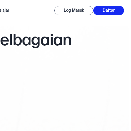
lajar
Log Masuk
Daftar
pelbagaian