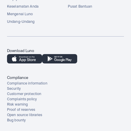
Keselamatan Anda
Pusat Bantuan
Mengenai Luno
Undang-Undang
Download Luno
Compliance
Compliance information
Security
Customer protection
Complaints policy
Risk warning
Proof of reserves
Open source libraries
Bug bounty