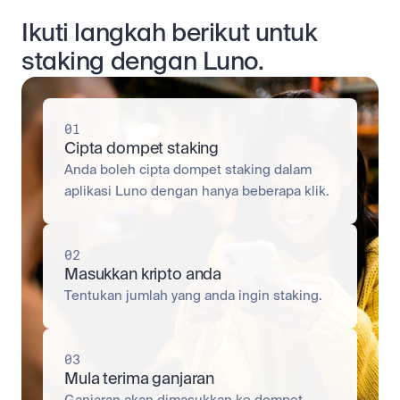
Ikuti langkah berikut untuk
staking dengan Luno.
01
Cipta dompet staking
Anda boleh cipta dompet staking dalam 
aplikasi Luno dengan hanya beberapa klik.
02
Masukkan kripto anda
Tentukan jumlah yang anda ingin staking.
03
Mula terima ganjaran