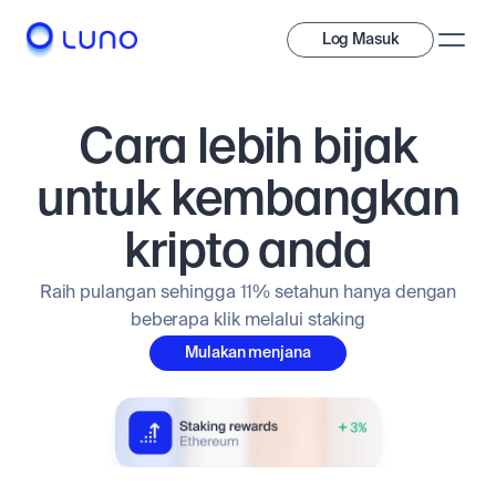
Log Masuk
Jelajahi
Cara lebih bijak
untuk kembangkan
Labur
Pelaburan
Pilihan luas aset digital untuk membina pelbagai portfolio.
kripto anda
Aset
Kripto dan saham ditokenkan, semua dalam satu aplikasi.
Profesional
Raih pulangan sehingga 11% setahun hanya dengan
Mengapa Luno?
Alat yang hebat dibina untuk pedagang berpengalaman
Bayar
beberapa klik melalui staking
Hantar dan belanja kripto segera.
Exchange
Mulakan menjana
Kecairan professional. Pelaksanaan berkelajuan tinggi.
Bayar
Belajar & Sokongan
Bundle
Hantar dan belanja kripto segera.
Pelbagaikan pelaburan anda hanya dengan satu pilihan.
Prediction Market
Ambil posisi dengan pergerakan pasaran seterusnya.
Fungsi Stake
Saham
Lindungi rangkaian. Terima ganjaran.
Institusi
Company
Akses segera ke syarikat global dan saham pecahan.
API
Kecairan dan simpanan bergred tinggi.
Jangkaan Harga