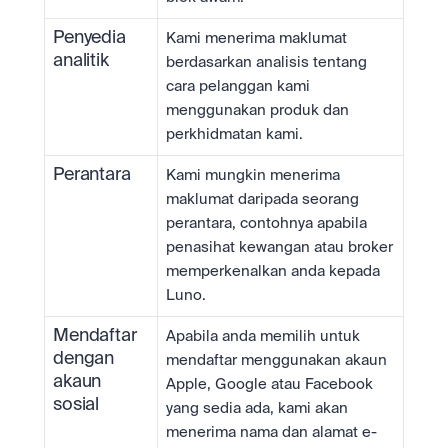
Penyedia 
Kami menerima maklumat 
analitik
berdasarkan analisis tentang 
cara pelanggan kami 
menggunakan produk dan 
perkhidmatan kami.
Perantara
Kami mungkin menerima 
maklumat daripada seorang 
perantara, contohnya apabila 
penasihat kewangan atau broker 
memperkenalkan anda kepada 
Luno.
Mendaftar 
Apabila anda memilih untuk 
dengan 
mendaftar menggunakan akaun 
akaun 
Apple, Google atau Facebook 
sosial
yang sedia ada, kami akan 
menerima nama dan alamat e-