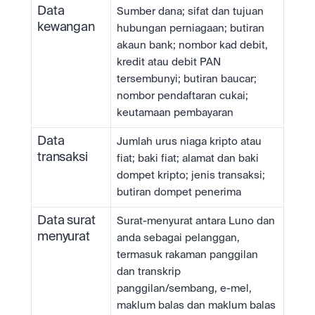
Data 
Sumber dana; sifat dan tujuan 
kewangan
hubungan perniagaan; butiran 
akaun bank; nombor kad debit, 
kredit atau debit PAN 
tersembunyi; butiran baucar; 
nombor pendaftaran cukai; 
keutamaan pembayaran
Data 
Jumlah urus niaga kripto atau 
transaksi
fiat; baki fiat; alamat dan baki 
dompet kripto; jenis transaksi; 
butiran dompet penerima
Data surat 
Surat-menyurat antara Luno dan 
menyurat
anda sebagai pelanggan, 
termasuk rakaman panggilan 
dan transkrip 
panggilan/sembang, e-mel, 
maklum balas dan maklum balas 