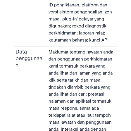
ID pengiklanan, platform dan 
versi sistem pengendalian; zon 
masa; 'plug-in' pelayar yang 
digunakan; rekod diagnostik 
perkhidmatan; laporan ralat; 
keutamaan bahasa; kunci API.
Data 
Maklumat tentang lawatan anda 
penggunaa
dan penggunaan perkhidmatan 
n
kami termasuk perkara yang 
anda lihat dan laman yang anda 
klik serta tarikh dan masa 
tindakan diambil; perkara yang 
anda lihat dan cari; prestasi 
halaman dan aplikasi termasuk 
masa respons, sama ada 
terdapat ralat atau isu; tempoh 
masa lawatan dan penggunaan 
anda; interaksi anda dengan 