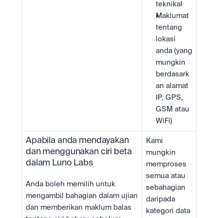
teknikal
Maklumat 
tentang 
lokasi 
anda (yang 
mungkin 
berdasark
an alamat 
IP, GPS, 
GSM atau 
WiFi)
Apabila anda mendayakan 
Kami 
dan menggunakan ciri beta 
mungkin 
dalam Luno Labs
memproses 
semua atau 
Anda boleh memilih untuk 
sebahagian 
mengambil bahagian dalam ujian 
daripada 
dan memberikan maklum balas 
kategori data 