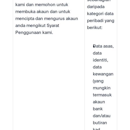
kami dan memohon untuk 
daripada 
membuka akaun dan untuk 
kategori data 
mencipta dan mengurus akaun 
peribadi yang 
anda mengikut Syarat 
berikut:
Penggunaan kami.
Data asas, 
data 
identiti, 
data 
kewangan 
(yang 
mungkin 
termasuk 
akaun 
bank 
dan/atau 
butiran 
kad 