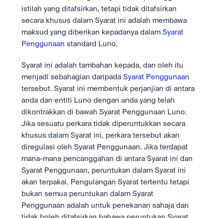
Luaskan dengan infrastruktur dagangan kami.
istilah yang ditafsirkan, tetapi tidak ditafsirkan 
Kekal dihadapan dengan ramalan pasaran dan data 
API
sentimen dipacu AI.
Luaskan dengan infrastruktur dagangan kami.
Kerjaya
secara khusus dalam Syarat ini adalah membawa 
Learn & Help
Bantu kami membina masa depan kewangan.
maksud yang diberikan kepadanya dalam 
Syarat 
Penggunaan
 standard Luno. 
Keselamatan Anda
Keselamatan bertaraf bank. Perlindungan lengkap.
Berita
Syarat ini adalah tambahan kepada, dan oleh itu 
Trend, pelancaran dan maklumat berguna.
Log Masuk
Daftar
menjadi sebahagian daripada 
Syarat Penggunaan
Mengenai Luno
Misi kami: Membina masa depan kewangan.
Pusat Bantuan
tersebut. Syarat ini membentuk perjanjian di antara 
Sokongan 24/7. Jawapan segera.
anda dan entiti Luno dengan anda yang telah 
Undang-Undang
dikontrakkan di bawah Syarat Penggunaan Luno. 
Syarat jelas. Kawal selia yang telus.
Jika sesuatu perkara tidak diperuntukkan secara 
khusus dalam Syarat ini, perkara tersebut akan 
diregulasi oleh Syarat Penggunaan. Jika terdapat 
mana-mana pencanggahan di antara Syarat ini dan 
Syarat Penggunaan, peruntukan dalam Syarat ini 
akan terpakai. Pengulangan Syarat tertentu tetapi 
bukan semua peruntukan dalam Syarat 
Penggunaan adalah untuk penekanan sahaja dan 
tidak boleh ditafsirkan bahawa peruntukan Syarat 