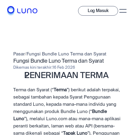
Log Masuk
Jelajahi
Labur
Pasar
/
Fungsi Bundle Luno Terma dan Syarat
Pelaburan
Pilihan luas aset digital untuk membina pelbagai portfolio.
Fungsi Bundle Luno Terma dan Syarat
Dikemas kini terakhir:
16 Feb 2026
Aset
PENERIMAAN TERMA 
Kripto dan saham ditokenkan, semua dalam satu aplikasi.
Profesional
Mengapa Luno?
Alat yang hebat dibina untuk pedagang berpengalaman
Bayar
Terma dan Syarat (“
Terma
”) berikut adalah terpakai, 
Hantar dan belanja kripto segera.
Exchange
sebagai tambahan kepada Syarat Penggunaan 
Kecairan professional. Pelaksanaan berkelajuan tinggi.
Bayar
standard Luno, kepada mana-mana individu yang 
Belajar & Sokongan
Bundle
Hantar dan belanja kripto segera.
Pelbagaikan pelaburan anda hanya dengan satu pilihan.
Prediction Market
menggunakan produk Bundle Luno (“
Bundle 
Ambil posisi dengan pergerakan pasaran seterusnya.
Fungsi Stake
Luno
”), melalui Luno.com atau mana-mana aplikasi 
Saham
Lindungi rangkaian. Terima ganjaran.
Institusi
peranti berkaitan, laman web atau API (bersama-
Company
Akses segera ke syarikat global dan saham pecahan.
API
Kecairan dan simpanan bergred tinggi.
sama dikenali sebagai “
Tapak Luno
”). Penggunaan 
Jangkaan Harga