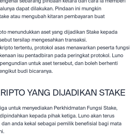
genai sebarang pindaan ketara dan cara ia memberi 
lalunya dapat dilakukan. Pindaan ini mungkin 
ake atau mengubah kitaran pembayaran buat 
to menundukkan aset yang dijadikan Stake kepada 
rsebut tersilap mengesahkan transaksi.
ripto tertentu, protokol asas menawarkan peserta fungsi 
enaan isu pentadbiran pada peringkat protokol. Luno 
engundian untuk aset tersebut, dan boleh berhenti 
ngikut budi bicaranya.
KRIPTO YANG DIJADIKAN STAKE
a untuk menyediakan Perkhidmatan Fungsi Stake, 
dipindahkan kepada pihak ketiga. Luno akan terus 
an anda kekal sebagai pemilik benefisial bagi mata 
i.