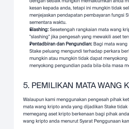
dengan sebaik mungkin memaklumkan anda men
kesan kepada anda, tetapi ini mungkin tidak se
menjejaskan pendapatan pembayaran fungsi St
sementara waktu.
Slashing: 
Sesetengah rangkaian mata wang krip
"slashing" jika pengesah yang mewakili aset te
Pentadbiran dan Pengundian: 
Bagi mata wang k
Stake peluang mengundi terhadap perkara berk
mungkin atau mungkin tidak dapat menyokong p
menyokong pengundian pada bila-bila masa me
5. PEMILIKAN MATA WANG 
Walaupun kami menggunakan pengesah pihak ketig
mata wang kripto anda yang dijadikan Stake tidak 
memegang aset kripto berkenaan bagi pihak anda d
wang kripto anda menurut Syarat Penggunaan kam