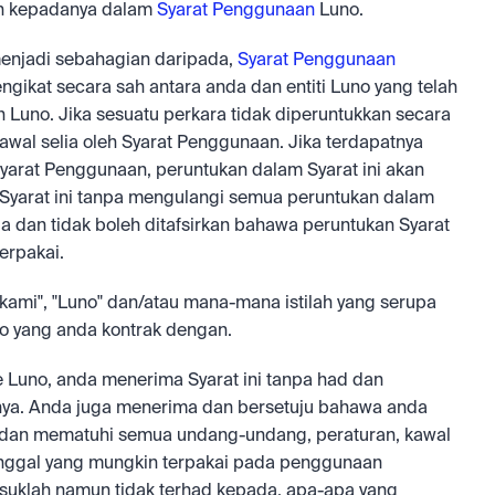
n kepadanya dalam 
Syarat Penggunaan
 Luno.
menjadi sebahagian daripada, 
Syarat Penggunaan
ngikat secara sah antara anda dan entiti Luno yang telah 
Luno. Jika sesuatu perkara tidak diperuntukkan secara 
kawal selia oleh Syarat Penggunaan. Jika terdapatnya 
arat Penggunaan, peruntukan dalam Syarat ini akan 
 Syarat ini tanpa mengulangi semua peruntukan dalam 
 dan tidak boleh ditafsirkan bahawa peruntukan Syarat 
erpakai.
"kami", "Luno" dan/atau mana-mana istilah yang serupa 
no yang anda kontrak dengan.
uno, anda menerima Syarat ini tanpa had dan 
nya. Anda juga menerima dan bersetuju bahawa anda 
an mematuhi semua undang-undang, peraturan, kawal 
inggal yang mungkin terpakai pada penggunaan 
suklah namun tidak terhad kepada, apa-apa yang 