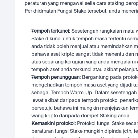
peraturan yang mengawal selia cara staking bero
Perkhidmatan Fungsi Stake tersebut, anda meneri
Tempoh terkunci: 
Sesetengah rangkaian mata w
Stake dikunci untuk tempoh masa tertentu sema
anda tidak boleh menjual atau memindahkan m
bahawa aset kripto sangat tidak menentu dan n
atas sebarang kerugian yang anda mengalami a
tempoh aset anda terkunci atau akibat pelanjut
Tempoh penungguan: 
Bergantung pada protoko
mengehadkan tempoh masa aset yang dijadikan 
sebagai Tempoh Warm-Up. Dalam sesetengah ke
lewat akibat daripada tempoh protokol penari
bersetuju bahawa ini mungkin menjejaskan te
wang kripto daripada dompet Staking anda.
Kemaskini protokol: 
Protokol fungsi Stake seca
peraturan fungsi Stake mungkin dipinda (cth, 