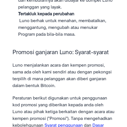
dan kemudiannya akan dibayar ke dompet Luno 
pelanggan yang layak.
Tertakluk kepada perubahan
 Luno berhak untuk menahan, membatalkan, 
menggantung, mengubah atau menukar 
Program pada bila-bila masa.
Promosi ganjaran Luno: Syarat-syarat
Luno menjalankan acara dan kempen promosi, 
sama ada oleh kami sendiri atau dengan pekongsi 
terpilih di mana pelanggan akan diberi ganjaran 
dalam bentuk Bitcoin.
Peraturan berikut digunakan untuk penggunaan 
kod promosi yang diberikan kepada anda oleh 
Luno atau pihak ketiga berkaitan dengan acara atau 
kempen promosi ("Promosi"). Tanpa mengehadkan 
kebolehgunaan 
Syarat penggunaan 
dan 
Dasar 