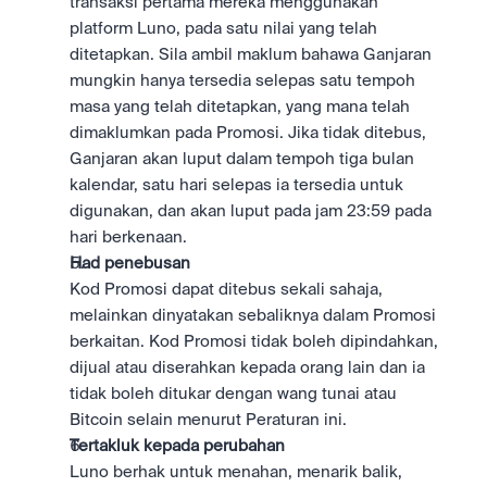
transaksi pertama mereka menggunakan 
platform Luno, pada satu nilai yang telah 
ditetapkan. Sila ambil maklum bahawa Ganjaran 
mungkin hanya tersedia selepas satu tempoh 
masa yang telah ditetapkan, yang mana telah 
dimaklumkan pada Promosi. Jika tidak ditebus, 
Ganjaran akan luput dalam tempoh tiga bulan 
kalendar, satu hari selepas ia tersedia untuk 
digunakan, dan akan luput pada jam 23:59 pada 
hari berkenaan.
Had penebusan
Kod Promosi dapat ditebus sekali sahaja, 
melainkan dinyatakan sebaliknya dalam Promosi 
berkaitan. Kod Promosi tidak boleh dipindahkan, 
dijual atau diserahkan kepada orang lain dan ia 
tidak boleh ditukar dengan wang tunai atau 
Bitcoin selain menurut Peraturan ini.
Tertakluk kepada perubahan
Luno berhak untuk menahan, menarik balik, 