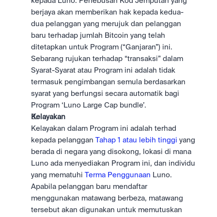
kepada Luno. Penebusan Kod Jemputan yang 
berjaya akan memberikan hak kepada kedua-
dua pelanggan yang merujuk dan pelanggan 
baru terhadap jumlah Bitcoin yang telah 
ditetapkan untuk Program (“Ganjaran”) ini.  
Sebarang rujukan terhadap “transaksi” dalam 
Syarat-Syarat atau Program ini adalah tidak 
termasuk pengimbangan semula berdasarkan 
syarat yang berfungsi secara automatik bagi 
Program ‘Luno Large Cap bundle’.
Kelayakan
Kelayakan dalam Program ini adalah terhad 
kepada pelanggan 
Tahap 1 atau lebih tinggi
 yang 
berada di negara yang disokong, lokasi di mana 
Luno ada menyediakan Program ini, dan individu 
yang mematuhi 
Terma Penggunaan
 Luno. 
Apabila pelanggan baru mendaftar 
menggunakan matawang berbeza, matawang 
tersebut akan digunakan untuk memutuskan 