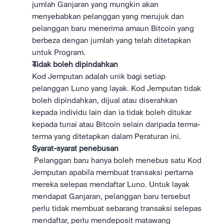
jumlah Ganjaran yang mungkin akan 
menyebabkan pelanggan yang merujuk dan 
pelanggan baru menerima amaun Bitcoin yang 
berbeza dengan jumlah yang telah ditetapkan 
untuk Program.
Tidak boleh dipindahkan
Kod Jemputan adalah unik bagi setiap 
pelanggan Luno yang layak. Kod Jemputan tidak 
boleh dipindahkan, dijual atau diserahkan 
kepada individu lain dan ia tidak boleh ditukar 
kepada tunai atau Bitcoin selain daripada terma-
terma yang ditetapkan dalam Peraturan ini.
Syarat-syarat penebusan
 Pelanggan baru hanya boleh menebus satu Kod 
Jemputan apabila membuat transaksi pertama 
mereka selepas mendaftar Luno. Untuk layak 
mendapat Ganjaran, pelanggan baru tersebut 
perlu tidak membuat sebarang transaksi selepas 
mendaftar, perlu mendeposit matawang 