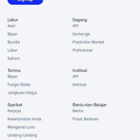
Labur
Dagang
Aset
API
Bayar
Exchange
Bundle
Prediction Market
Labur
Profesional
Saham
Terima
Institusi
Bayar
API
Fungsi Stake
Institusi
Jangkaan Harga
Syarikat
Bantu-dan-Belajar
Kerjaya
Berita
Keselamatan Anda
Pusat Bantuan
Mengenai Luno
Undang-Undang