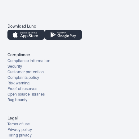
Download Luno
Compliance
Compliance information
Security
Customer protection
Complaints policy
Risk warning
Proof of reserves
Open source libraries
Bug bounty
Legal
Terms of use
Privacy policy
Hiring privacy