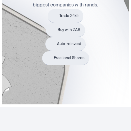
Luaskan dengan infrastruktur dagangan kami.
biggest companies with rands.
Kekal dihadapan dengan ramalan pasaran dan data 
API
sentimen dipacu AI.
Luaskan dengan infrastruktur dagangan kami.
Kerjaya
Trade 24/5
Learn & Help
Bantu kami membina masa depan kewangan.
Keselamatan Anda
Buy with ZAR
Keselamatan bertaraf bank. Perlindungan lengkap.
Berita
Trend, pelancaran dan maklumat berguna.
Log Masuk
Daftar
Auto-reinvest
Mengenai Luno
Misi kami: Membina masa depan kewangan.
Pusat Bantuan
Fractional Shares
Sokongan 24/7. Jawapan segera.
Undang-Undang
Syarat jelas. Kawal selia yang telus.
AAPLx
AMZNx
TSLAx