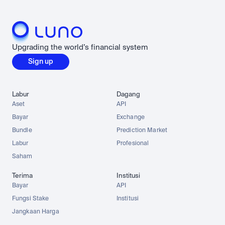
Upgrading the world’s financial system
Sign up
Labur
Dagang
Aset
API
Bayar
Exchange
Bundle
Prediction Market
Labur
Profesional
Saham
Terima
Institusi
Bayar
API
Fungsi Stake
Institusi
Jangkaan Harga