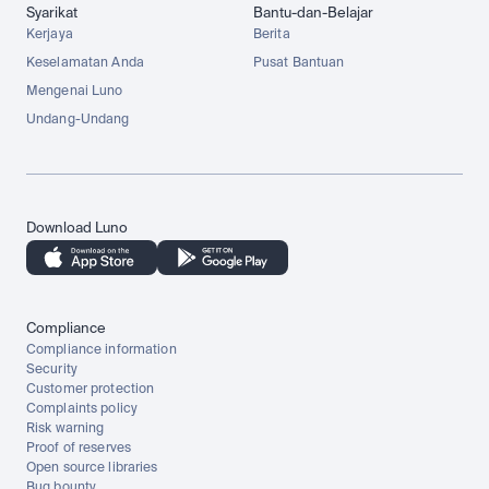
Syarikat
Bantu-dan-Belajar
Kerjaya
Berita
Keselamatan Anda
Pusat Bantuan
Mengenai Luno
Undang-Undang
Download Luno
Compliance
Compliance information
Security
Customer protection
Complaints policy
Risk warning
Proof of reserves
Open source libraries
Bug bounty