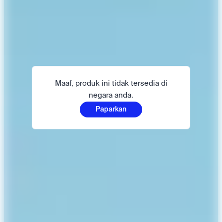
Maaf, produk ini tidak tersedia di
negara anda.
Paparkan